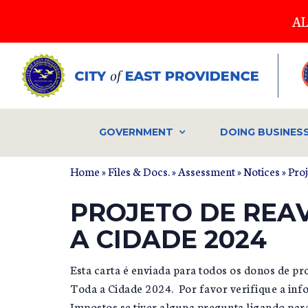
Skip
AL
to
main
content
GOVERNMENT
DOING BUSINES
Home
»
Files & Docs.
»
Assessment
»
Notices
» Pro
PROJETO DE REA
A CIDADE 2024
Esta carta é enviada para todos os donos de pr
Toda a Cidade 2024. Por favor verifique a inf
Impostos se tiver alguna pregunta ligando par