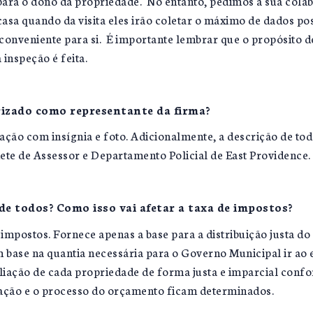
para o dono da propriedade. No entanto, pedimos a sua colab
casa quando da visita eles irão coletar o máximo de dados po
onveniente para si. É importante lembrar que o propósito de
inspeção é feita.
izado como representante da firma?
ação com insígnia e foto. Adicionalmente, a descrição de tod
te de Assessor e Departamento Policial de East Providence.
e todos? Como isso vai afetar a taxa de impostos?
mpostos. Fornece apenas a base para a distribuição justa do
 base na quantia necessária para o Governo Municipal ir ao 
liação de cada propriedade de forma justa e imparcial confo
iação e o processo do orçamento ficam determinados.